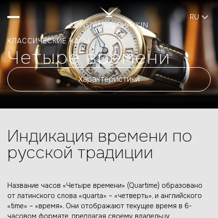
RU
КЛАССИЧЕСКИЕ ЧАСЫ
Четыре времени
Характеристики
Индикация времени по
русской традиции
Название часов «Четыре времени» (Quartime) образовано
от латинского слова «quarta» – «четверть», и английского
«time» – «время». Они отображают текущее время в 6-
часовом формате, предлагая своему владельцу