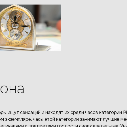
рона
ры ищут сенсаций и находят их среди часов категории Pi
м экземпляре, часы этой категории занимают лучшие мес
еликвиями и предметами гордости своих владельцев. Ун