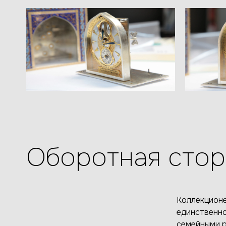
Оборотная сто
Коллекционе
единственно
семейными р