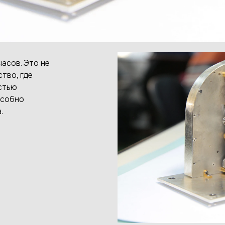
асов. Это не
тво, где
стью
особно
.