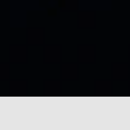
ПРОЗРАЧНЫЙ
ВЗГЛЯД НА
ВРЕМЯ
1.65 MM
Тонкий Король превзошел прежние пределы.
Тонкий Король Мистери делает эту рекордную
разработку стабильной и воспроизводимой, при
этом толщина корпуса составляет всего 1,65