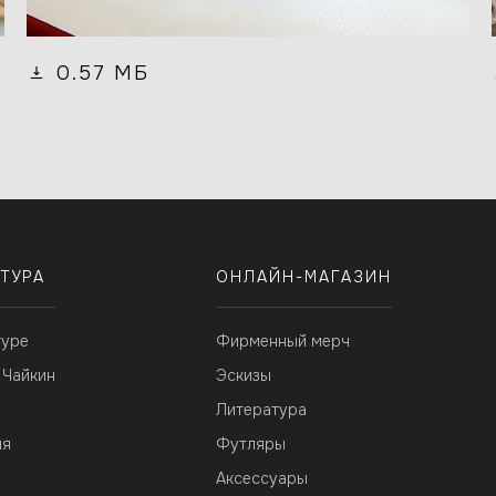
0.57 МБ
ТУРА
ОНЛАЙН-МАГАЗИН
туре
Фирменный мерч
 Чайкин
Эскизы
я
Литература
ия
Футляры
Аксессуары