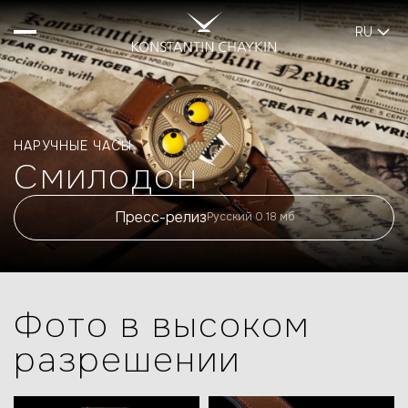
RU
НАРУЧНЫЕ ЧАСЫ
Cмилодон
Пресс-релиз
Русский 0.18 мб
Фото в высоком
разрешении