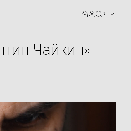
RU
нтин Чайкин»