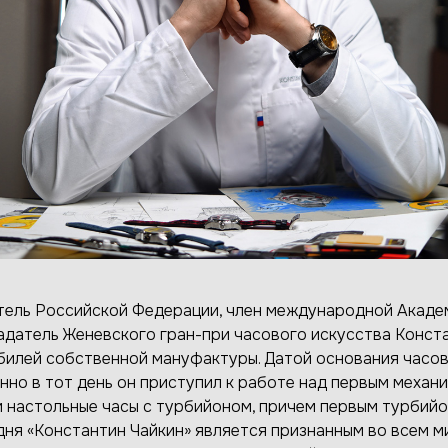
тель Российской Федерации, член международной Акаде
ладатель Женевского гран-при часового искусства Конст
билей собственной мануфактуры. Датой основания часов
енно в тот день он приступил к работе над первым меха
и настольные часы с турбийоном, причем первым турбий
одня «Константин Чайкин» является признанным во всем м