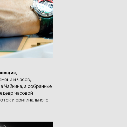
совщик,
мени и часов,
а Чайкина, а собранные
шедевр часовой
оток и оригинального