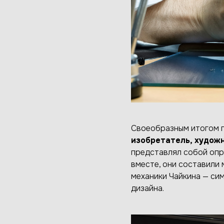
Своеобразным итогом п
изобретатель, художн
представлял собой опр
вместе, они составили
механики Чайкина — си
дизайна.