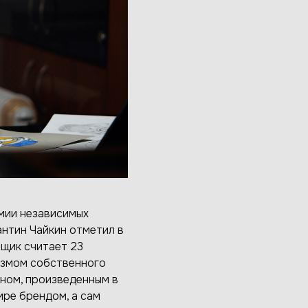
мии независимых
антин Чайкин отметил в
щик считает 23
низмом собственного
оном, произведенным в
ире брендом, а сам