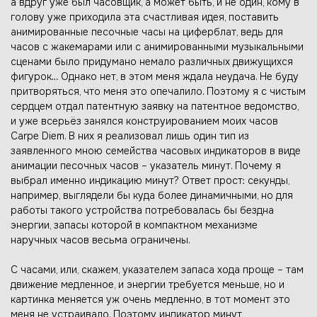
а вдруг уже был часовщик, а может быть, и не один, кому в
голову уже приходила эта счастливая идея, поставить
анимированные песочные часы на циферблат, ведь для
часов с жакемарами или с анимированными музыкальными
сценами было придумано немало различных движущихся
фигурок… Однако нет, в этом меня ждала неудача. Не буду
притворяться, что меня это опечалило. Поэтому я с чистым
сердцем отдал патентную заявку на патентное ведомство,
и уже всерьёз занялся конструированием моих часов
Carpe Diem. В них я реализовал лишь один тип из
заявленного мною семейства часовых индикаторов в виде
анимации песочных часов – указатель минут. Почему я
выбрал именно индикацию минут? Ответ прост: секунды,
например, выглядели бы куда более динамичными, но для
работы такого устройства потребовалась бы бездна
энергии, запасы которой в компактном механизме
наручных часов весьма ограничены.
С часами, или, скажем, указателем запаса хода проще – там
движение медленное, и энергии требуется меньше, но и
картинка меняется уж очень медленно, в тот момент это
меня не устраивало. Поэтому индикатор минут