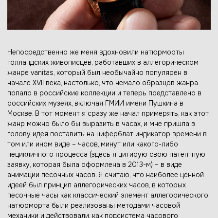
Непосредственно же меня вдохновили натюрморты
голландских живописцев, работавших в аллегорическом
жанре vanitas, который был необычайно популярен в
начале XVII века, настолько, что немало образцов жанра
попало в российские коллекции и теперь представлено в
российских музеях, включая ГМИИ имени Пушкина в
Москве. В тот момент я сразу же начал примерять, как этот
жанр можно было бы выразить в часах, и мне пришла в
голову идея поставить на циферблат индикатор времени в
том или ином виде – часов, минут или какого-либо
нецикличного процесса (здесь я цитирую свою патентную
заявку, которая была оформлена в 2013-м) – в виде
анимации песочных часов. Я считаю, что наиболее ценной
идеей был принцип аллегорических часов, в которых
песочные часы как классический элемент аллегорического
натюрморта были реализованы методами часовой
механики и действовали, как подсистема часового