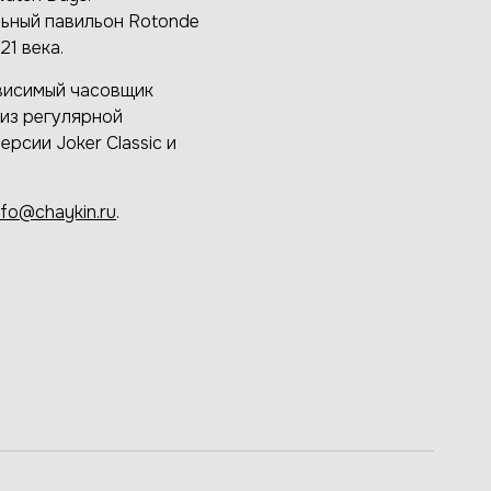
ьный павильон Rotonde
1 века.
ависимый часовщик
 из регулярной
рсии Joker Classic и
nfo@chaykin.ru
.