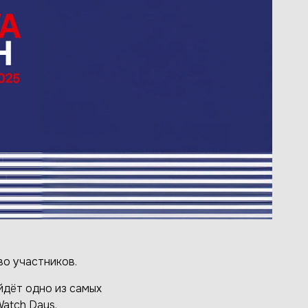
во участников.
йдёт одно из самых
atch Days.